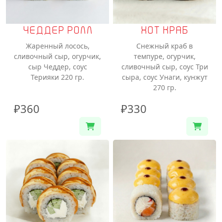
ЧЕДДЕР РОЛЛ
ХОТ КРАБ
Жаренный лосось,
Снежный краб в
сливочный сыр, огурчик,
темпуре, огурчик,
сыр Чеддер, соус
сливочный сыр, соус Три
Терияки 220 гр.
сыра, соус Унаги, кунжут
270 гр.
₽360
₽330