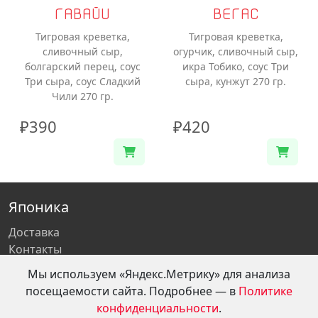
ГАВАЙИ
ВЕГАС
Тигровая креветка,
Тигровая креветка,
сливочный сыр,
огурчик, сливочный сыр,
болгарский перец, соус
икра Тобико, соус Три
Три сыра, соус Сладкий
сыра, кунжут 270 гр.
Чили 270 гр.
₽390
₽420
Японика
Доставка
Контакты
Реквизиты
Мы используем «Яндекс.Метрику» для анализа
Политика обработки персональных данных
посещаемости сайта. Подробнее — в
Политике
Публичный договор (оферта)
конфиденциальности
.