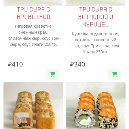
ТРИ СЫРА С
ТРИ СЫРА С
КРЕВЕТКОЙ
ВЕТЧИНОЙ И
КУРИЦЕЙ
Тигровая креветка,
снежный краб,
Курочка подкопченная,
сливочный сыр, соус Три
ветчина, сливочный
сыра, соус Унаги 250гр.
сыр, соус Три сыра, соус
Унаги 250гр.
₽410
₽340