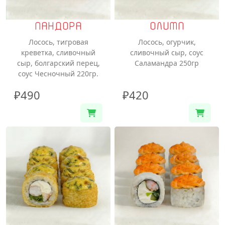
ПАНДОРА
ОЛИМП
Лосось, тигровая
Лосось, огурчик,
креветка, сливочный
сливочный сыр, соус
сыр, болгарский перец,
Саламандра 250гр
соус Чесночный 220гр.
₽490
₽420