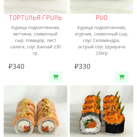
ТОРТИЛЬЯ ГРИЛЬ
РИО
Курица подкопченная,
Курица подкопченная,
ветчина, сливочный
огурчик, сливочный сыр,
сыр, помидор, лист
соус Саламандра,
салата, соус Банзай 230
острый соус Шрирача
гр.
250гр
₽340
₽330